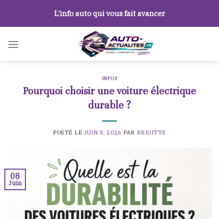
Skip
L’info auto qui vous fait avancer
to
content
INFOS
Pourquoi choisir une voiture électrique
durable ?
POSTÉ LE
JUIN 8, 2026
PAR
BRIGITTE
08
Juin