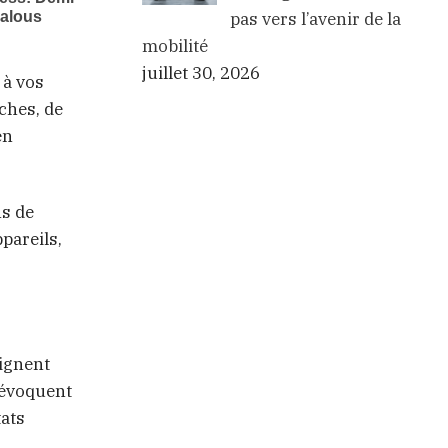
pas vers l’avenir de la
mobilité
juillet 30, 2026
 à vos
ches, de
en
ns de
pareils,
lignent
s évoquent
tats