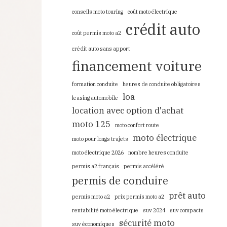
conseils moto touring
coût moto électrique
crédit auto
coût permis moto a2
crédit auto sans apport
financement voiture
formation conduite
heures de conduite obligatoires
loa
leasing automobile
location avec option d'achat
moto 125
moto confort route
moto électrique
moto pour longs trajets
moto électrique 2026
nombre heures conduite
permis a2 français
permis accéléré
permis de conduire
prêt auto
permis moto a2
prix permis moto a2
rentabilité moto électrique
suv 2024
suv compacts
sécurité moto
suv économiques