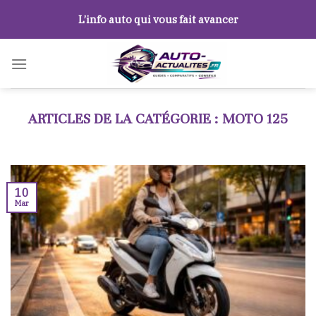
Skip
L’info auto qui vous fait avancer
to
content
MOTO 125
10
Mar