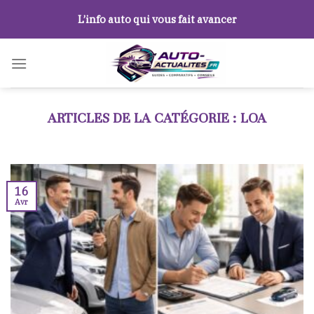
Skip
L’info auto qui vous fait avancer
to
content
LOA
16
Avr