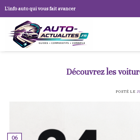
Skip
L’info auto qui vous fait avancer
to
content
Découvrez les voitur
POSTÉ LE
J
06