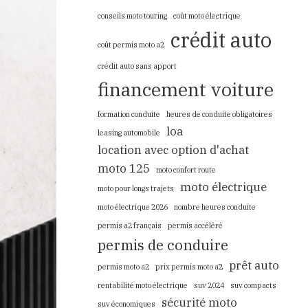
conseils moto touring
coût moto électrique
crédit auto
coût permis moto a2
crédit auto sans apport
financement voiture
formation conduite
heures de conduite obligatoires
loa
leasing automobile
location avec option d'achat
moto 125
moto confort route
moto électrique
moto pour longs trajets
moto électrique 2026
nombre heures conduite
permis a2 français
permis accéléré
permis de conduire
prêt auto
permis moto a2
prix permis moto a2
rentabilité moto électrique
suv 2024
suv compacts
sécurité moto
suv économiques