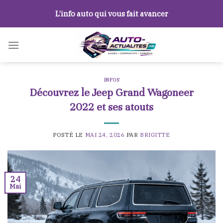
Skip
L’info auto qui vous fait avancer
to
content
INFOS
Découvrez le Jeep Grand Wagoneer
2022 et ses atouts
POSTÉ LE
MAI 24, 2026
PAR
BRIGITTE
24
Mai