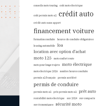
conseils moto touring
coût moto électrique
crédit auto
coût permis moto a2
crédit auto sans apport
financement voiture
formation conduite
heures de conduite obligatoires
loa
leasing automobile
location avec option d'achat
moto 125
moto confort route
moto électrique
moto pour longs trajets
moto électrique 2026
nombre heures conduite
permis a2 français
permis accéléré
permis de conduire
prêt auto
permis moto a2
prix permis moto a2
rentabilité moto électrique
suv 2024
suv compacts
sécurité moto
suv économiques