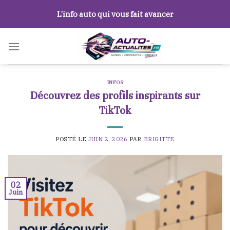
Skip
L’info auto qui vous fait avancer
to
content
INFOS
Découvrez des profils inspirants sur
TikTok
POSTÉ LE
JUIN 2, 2026
PAR
BRIGITTE
02
Juin