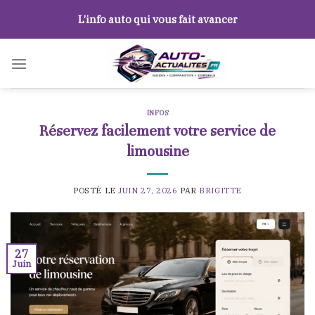
Skip
L’info auto qui vous fait avancer
to
content
INFOS
Réservez facilement votre service de
limousine
POSTÉ LE
JUIN 27, 2026
PAR
BRIGITTE
27
Juin