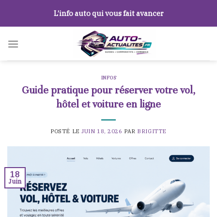
Skip
L’info auto qui vous fait avancer
to
content
INFOS
Guide pratique pour réserver votre vol,
hôtel et voiture en ligne
POSTÉ LE
JUIN 18, 2026
PAR
BRIGITTE
18
Juin