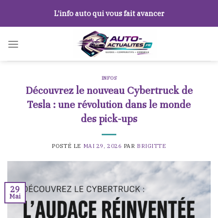
Skip
L’info auto qui vous fait avancer
to
content
INFOS
Découvrez le nouveau Cybertruck de
Tesla : une révolution dans le monde
des pick-ups
POSTÉ LE
MAI 29, 2026
PAR
BRIGITTE
29
Mai