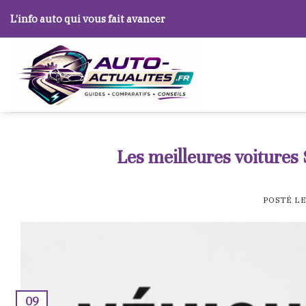
Skip
L’info auto qui vous fait avancer
to
content
Les meilleures voitures
POSTÉ L
09