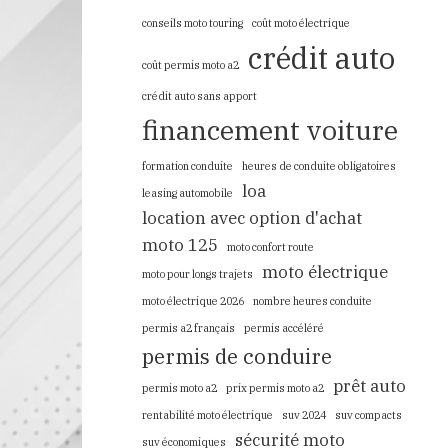
conseils moto touring
coût moto électrique
crédit auto
coût permis moto a2
crédit auto sans apport
financement voiture
formation conduite
heures de conduite obligatoires
loa
leasing automobile
location avec option d'achat
moto 125
moto confort route
moto électrique
moto pour longs trajets
moto électrique 2026
nombre heures conduite
permis a2 français
permis accéléré
permis de conduire
prêt auto
permis moto a2
prix permis moto a2
rentabilité moto électrique
suv 2024
suv compacts
sécurité moto
suv économiques