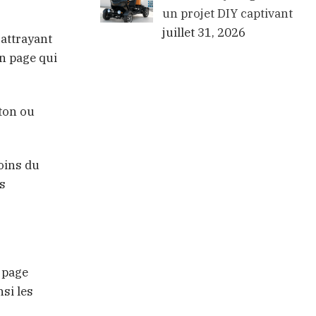
un projet DIY captivant
juillet 31, 2026
 attrayant
en page qui
uton ou
oins du
us
e page
si les