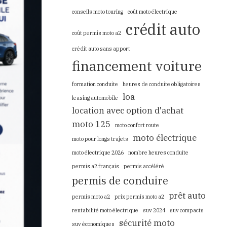
conseils moto touring
coût moto électrique
crédit auto
coût permis moto a2
crédit auto sans apport
financement voiture
formation conduite
heures de conduite obligatoires
loa
leasing automobile
location avec option d'achat
moto 125
moto confort route
moto électrique
moto pour longs trajets
moto électrique 2026
nombre heures conduite
permis a2 français
permis accéléré
permis de conduire
prêt auto
permis moto a2
prix permis moto a2
rentabilité moto électrique
suv 2024
suv compacts
sécurité moto
suv économiques