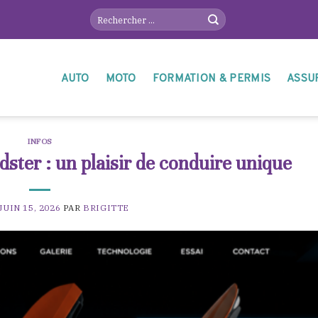
AUTO
MOTO
FORMATION & PERMIS
ASSU
INFOS
ter : un plaisir de conduire unique
JUIN 15, 2026
PAR
BRIGITTE