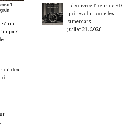
Découvrez l’hybride 3D
qui révolutionne les
supercars
e à un
juillet 31, 2026
l’impact
de
grant des
enir
 un
t