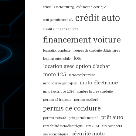
conseils moto touring
coût moto électrique
crédit auto
coût permis moto a2
crédit auto sans apport
financement voiture
formation conduite
heures de conduite obligatoires
loa
leasing automobile
location avec option d'achat
moto 125
moto confort route
moto électrique
moto pour longs trajets
moto électrique 2026
nombre heures conduite
permis a2 français
permis accéléré
permis de conduire
prêt auto
permis moto a2
prix permis moto a2
rentabilité moto électrique
suv 2024
suv compacts
sécurité moto
suv économiques