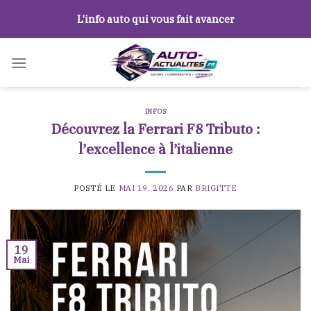
Skip
L’info auto qui vous fait avancer
to
content
INFOS
Découvrez la Ferrari F8 Tributo :
l’excellence à l’italienne
POSTÉ LE
MAI 19, 2026
PAR
BRIGITTE
19
Mai