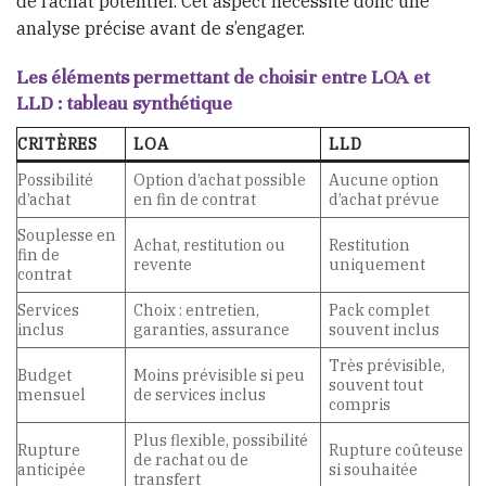
de l’achat potentiel. Cet aspect nécessite donc une
analyse précise avant de s’engager.
Les éléments permettant de choisir entre LOA et
LLD : tableau synthétique
CRITÈRES
LOA
LLD
Possibilité
Option d’achat possible
Aucune option
d’achat
en fin de contrat
d’achat prévue
Souplesse en
Achat, restitution ou
Restitution
fin de
revente
uniquement
contrat
Services
Choix : entretien,
Pack complet
inclus
garanties, assurance
souvent inclus
Très prévisible,
Budget
Moins prévisible si peu
souvent tout
mensuel
de services inclus
compris
Plus flexible, possibilité
Rupture
Rupture coûteuse
de rachat ou de
anticipée
si souhaitée
transfert