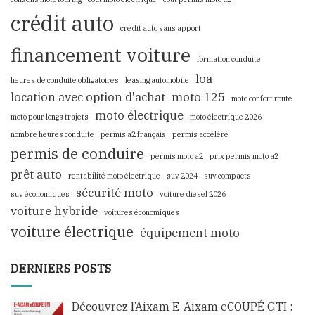
crédit auto
crédit auto sans apport
financement voiture
formation conduite
loa
heures de conduite obligatoires
leasing automobile
location avec option d'achat
moto 125
moto confort route
moto électrique
moto pour longs trajets
moto électrique 2026
nombre heures conduite
permis a2 français
permis accéléré
permis de conduire
permis moto a2
prix permis moto a2
prêt auto
rentabilité moto électrique
suv 2024
suv compacts
sécurité moto
suv économiques
voiture diesel 2026
voiture hybride
voitures économiques
voiture électrique
équipement moto
DERNIERS POSTS
Découvrez l’Aixam E-Aixam eCOUPÉ GTI :