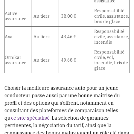
assistance
Responsabilité
Active
Au tiers
38,00 €
civile, assistance,
assurance
bris de glace
Responsabilité
Axa
Au tiers
43,46 €
civile, assistance,
incendie
Responsabilité
Ornikar
civile, vol,
Au tiers
49,68 €
assurance
incendie, bris de
glace
Choisir la meilleure assurance auto pour un jeune
conducteur passe aussi par une bonne maîtrise du
profil et des options qui s’offrent, notamment en
consultant des plateformes de comparaison telles
qu’
ce site spécialisé
. La sélection de garanties
pertinentes, la négociation du tarif, ainsi que la
connaissance des bonus-malus jouent un rôle clé dans