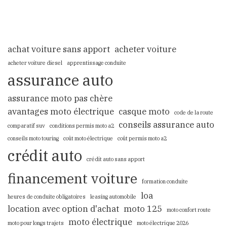
achat voiture sans apport
acheter voiture
acheter voiture diesel
apprentissage conduite
assurance auto
assurance moto pas chère
avantages moto électrique
casque moto
code de la route
conseils assurance auto
comparatif suv
conditions permis moto a2
conseils moto touring
coût moto électrique
coût permis moto a2
crédit auto
crédit auto sans apport
financement voiture
formation conduite
loa
heures de conduite obligatoires
leasing automobile
location avec option d'achat
moto 125
moto confort route
moto électrique
moto pour longs trajets
moto électrique 2026