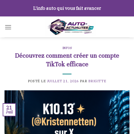
Skip
L’info auto qui vous fait avancer
to
content
INFOS
Découvrez comment créer un compte
TikTok efficace
POSTÉ LE
JUILLET 21, 2026
PAR
BRIGITTE
21
Juil