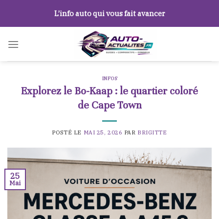
Skip
L’info auto qui vous fait avancer
to
content
INFOS
Explorez le Bo-Kaap : le quartier coloré
de Cape Town
POSTÉ LE
MAI 25, 2026
PAR
BRIGITTE
25
Mai