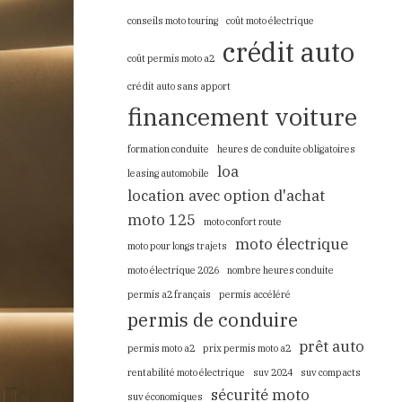
conseils moto touring
coût moto électrique
crédit auto
coût permis moto a2
crédit auto sans apport
financement voiture
formation conduite
heures de conduite obligatoires
loa
leasing automobile
location avec option d'achat
moto 125
moto confort route
moto électrique
moto pour longs trajets
moto électrique 2026
nombre heures conduite
permis a2 français
permis accéléré
permis de conduire
prêt auto
permis moto a2
prix permis moto a2
rentabilité moto électrique
suv 2024
suv compacts
sécurité moto
suv économiques