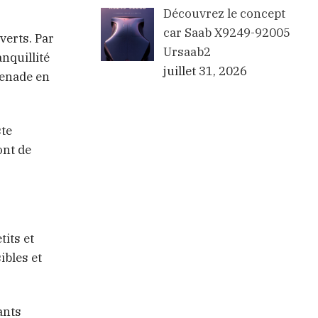
Découvrez le concept
car Saab X9249-92005
verts. Par
Ursaab2
nquillité
juillet 31, 2026
menade en
ste
ont de
its et
ibles et
ants