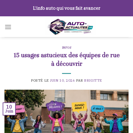
Skip
L’info auto qui vous fait avancer
to
content
INFOS
15 usages astucieux des équipes de rue
à découvrir
POSTÉ LE
JUIN 10, 2026
PAR
BRIGITTE
10
Juin