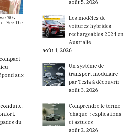
août 5, 2026
Les modèles de
voitures hybrides
rechargeables 2024 en
Australie
août 4, 2026
V compact
Un système de
lieu
transport modulaire
répond aux
par Tesla à découvrir
août 3, 2026
d
Comprendre le terme
 conduite,
‘chaque’ : explications
onfort.
et astuces
apades du
août 2, 2026