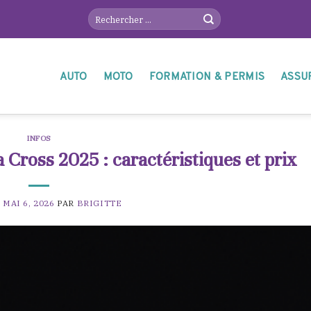
AUTO
MOTO
FORMATION & PERMIS
ASSU
INFOS
 Cross 2025 : caractéristiques et prix
E
MAI 6, 2026
PAR
BRIGITTE