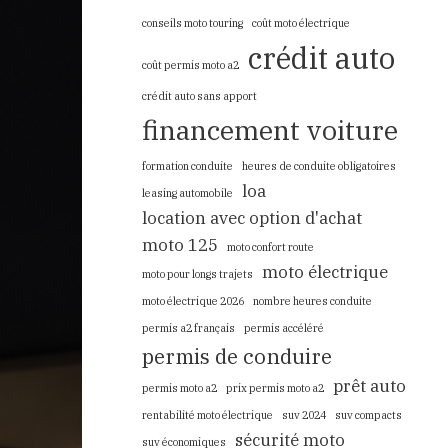
conseils moto touring
coût moto électrique
crédit auto
coût permis moto a2
crédit auto sans apport
financement voiture
formation conduite
heures de conduite obligatoires
loa
leasing automobile
location avec option d'achat
moto 125
moto confort route
moto électrique
moto pour longs trajets
moto électrique 2026
nombre heures conduite
permis a2 français
permis accéléré
permis de conduire
prêt auto
permis moto a2
prix permis moto a2
rentabilité moto électrique
suv 2024
suv compacts
sécurité moto
suv économiques