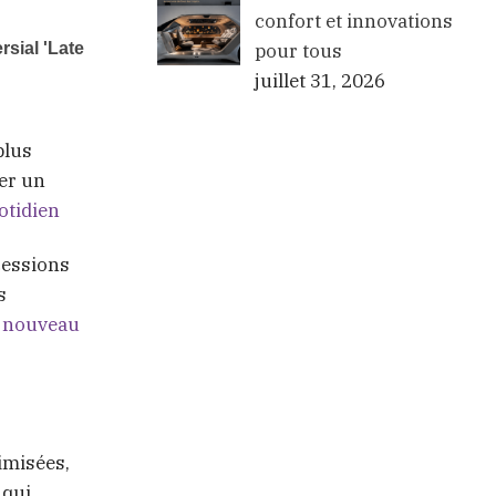
confort et innovations
pour tous
juillet 31, 2026
plus
er un
otidien
cessions
s
e nouveau
imisées,
 qui