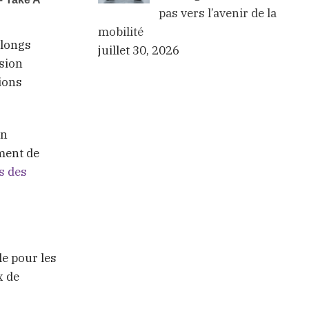
pas vers l’avenir de la
mobilité
 longs
juillet 30, 2026
rsion
tions
on
ement de
s des
le pour les
x de