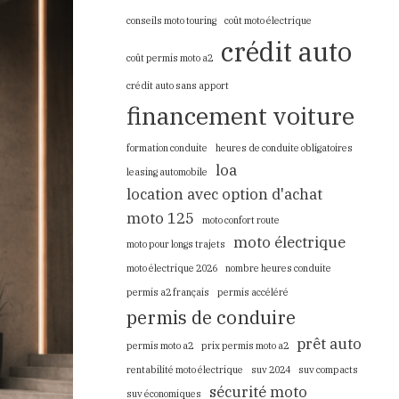
conseils moto touring
coût moto électrique
crédit auto
coût permis moto a2
crédit auto sans apport
financement voiture
formation conduite
heures de conduite obligatoires
loa
leasing automobile
location avec option d'achat
moto 125
moto confort route
moto électrique
moto pour longs trajets
moto électrique 2026
nombre heures conduite
permis a2 français
permis accéléré
permis de conduire
prêt auto
permis moto a2
prix permis moto a2
rentabilité moto électrique
suv 2024
suv compacts
sécurité moto
suv économiques