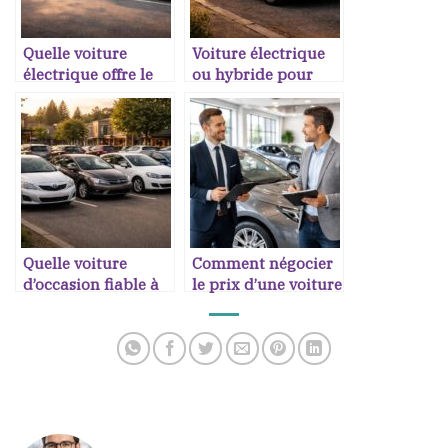
Quelle voiture
Voiture électrique
électrique offre le
ou hybride pour
meilleur rapport
petit budget
autonomie prix
Quelle voiture
Comment négocier
d’occasion fiable à
le prix d’une voiture
moins de 8000
chez un
euros
concessionnaire