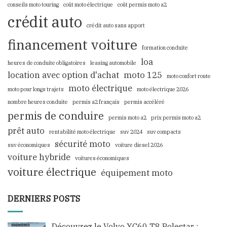
conseils moto touring
coût moto électrique
coût permis moto a2
crédit auto
crédit auto sans apport
financement voiture
formation conduite
loa
heures de conduite obligatoires
leasing automobile
location avec option d'achat
moto 125
moto confort route
moto électrique
moto pour longs trajets
moto électrique 2026
nombre heures conduite
permis a2 français
permis accéléré
permis de conduire
permis moto a2
prix permis moto a2
prêt auto
rentabilité moto électrique
suv 2024
suv compacts
sécurité moto
suv économiques
voiture diesel 2026
voiture hybride
voitures économiques
voiture électrique
équipement moto
DERNIERS POSTS
Découvrez le Volvo XC60 T8 Polestar :