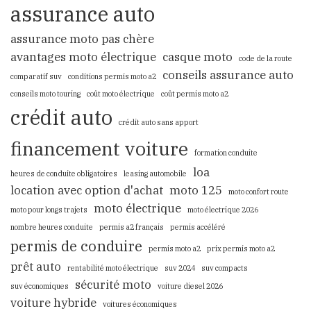
assurance auto
assurance moto pas chère
avantages moto électrique
casque moto
code de la route
conseils assurance auto
comparatif suv
conditions permis moto a2
conseils moto touring
coût moto électrique
coût permis moto a2
crédit auto
crédit auto sans apport
financement voiture
formation conduite
loa
heures de conduite obligatoires
leasing automobile
location avec option d'achat
moto 125
moto confort route
moto électrique
moto pour longs trajets
moto électrique 2026
nombre heures conduite
permis a2 français
permis accéléré
permis de conduire
permis moto a2
prix permis moto a2
prêt auto
rentabilité moto électrique
suv 2024
suv compacts
sécurité moto
suv économiques
voiture diesel 2026
voiture hybride
voitures économiques