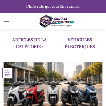
Skip
L’info auto qui vous fait avancer
to
content
VÉHICULES
ÉLECTRIQUES
15
Fév