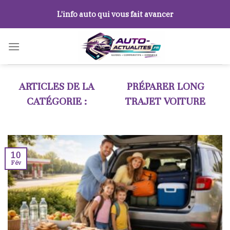
Skip
L’info auto qui vous fait avancer
to
content
PRÉPARER LONG
TRAJET VOITURE
10
Fév