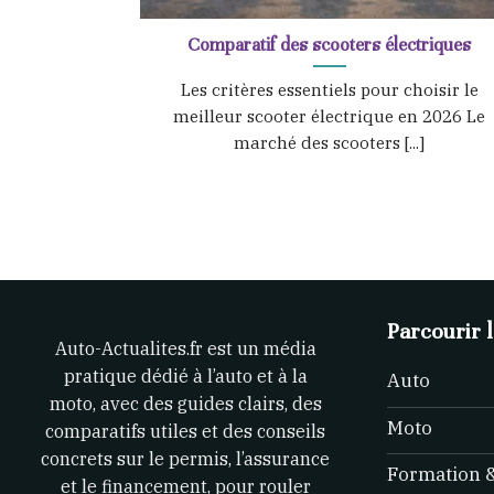
Comparatif des scooters électriques
Les critères essentiels pour choisir le
meilleur scooter électrique en 2026 Le
marché des scooters [...]
Parcourir l
Auto-Actualites.fr est un média
pratique dédié à l’auto et à la
Auto
moto, avec des guides clairs, des
Moto
comparatifs utiles et des conseils
concrets sur le permis, l’assurance
Formation 
et le financement, pour rouler