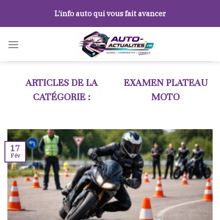
Skip
L’info auto qui vous fait avancer
to
content
EXAMEN PLATEAU
MOTO
17
Fév