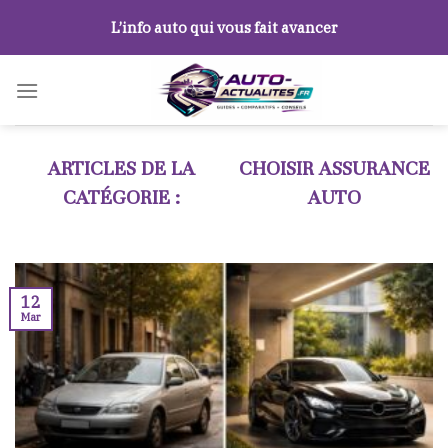
Skip
L’info auto qui vous fait avancer
to
content
CHOISIR ASSURANCE
AUTO
12
Mar